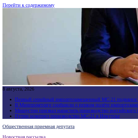
Перейти к содержимому
8 августа, 2026
Первый серийный импортозамещенный МС-21 поднялся 
В Минпромторге сообщили о первом полёте импортозам
Мишустин призвал нарастить производство российского
Путин осмотрел производство МС-21 в Иркутске
Общественная приемная депутата
Новостная рассылка