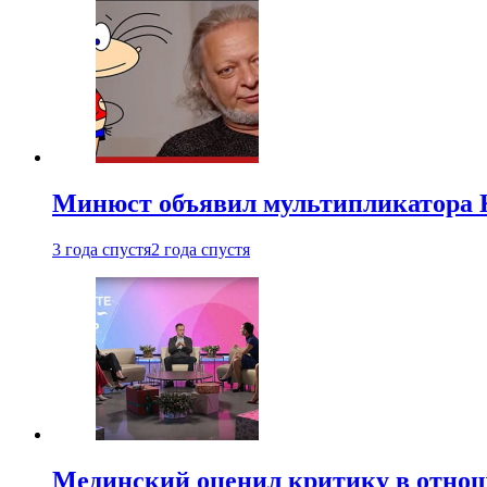
Минюст объявил мультипликатора К
3 года спустя
2 года спустя
Мединский оценил критику в отнош