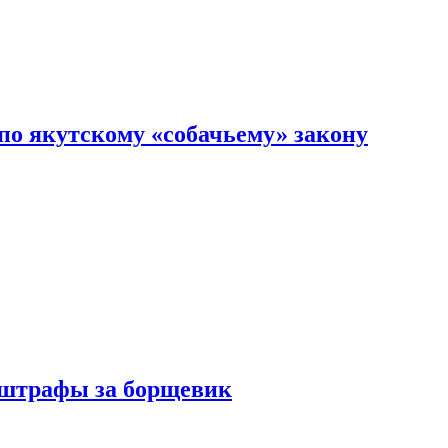
по якутскому «собачьему» закону
 штрафы за борщевик