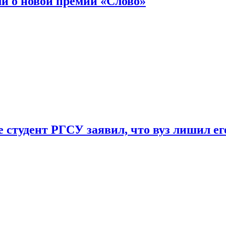
ли о новой премии «Слово»
 студент РГСУ заявил, что вуз лишил ег