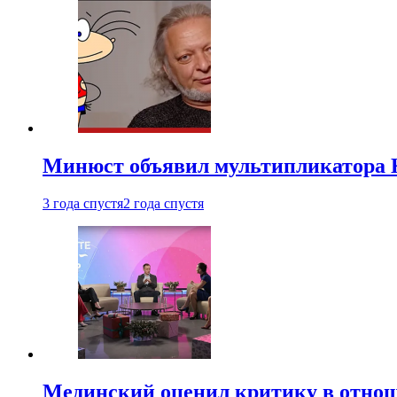
Минюст объявил мультипликатора К
3 года спустя
2 года спустя
Мединский оценил критику в отнош