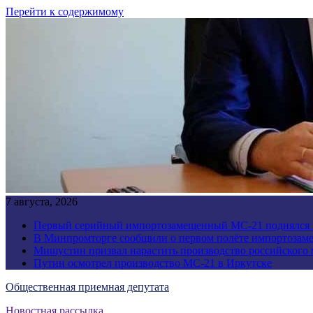
Перейти к содержимому
7 августа, 2026
Первый серийный импортозамещенный МС-21 поднялся 
В Минпромторге сообщили о первом полёте импортозам
Мишустин призвал нарастить производство российского
Путин осмотрел производство МС-21 в Иркутске
Общественная приемная депутата
Новостная рассылка