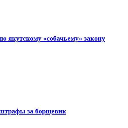
по якутскому «собачьему» закону
 штрафы за борщевик