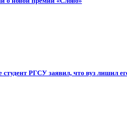
ли о новой премии «Слово»
 студент РГСУ заявил, что вуз лишил ег