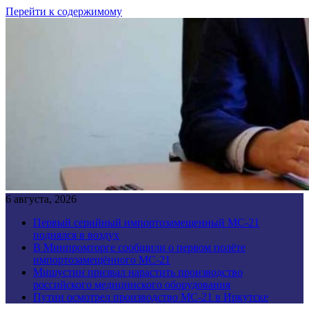
Перейти к содержимому
6 августа, 2026
Первый серийный импортозамещенный МС-21
поднялся в воздух
В Минпромторге сообщили о первом полёте
импортозамещённого МС-21
Мишустин призвал нарастить производство
российского медицинского оборудования
Путин осмотрел производство МС-21 в Иркутске