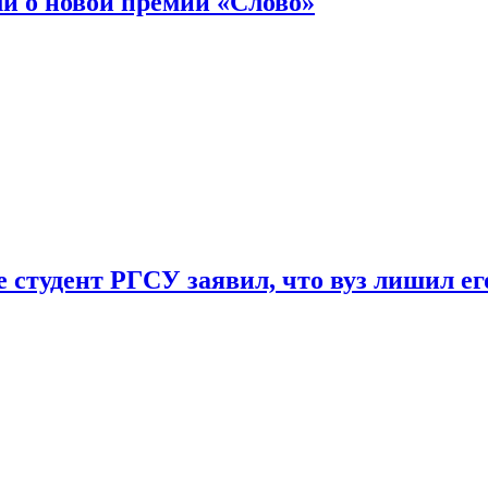
ли о новой премии «Слово»
 студент РГСУ заявил, что вуз лишил ег