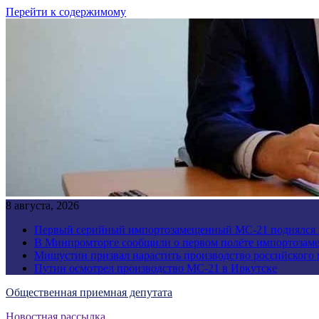
Перейти к содержимому
8 августа, 2026
Первый серийный импортозамещенный МС-21 поднялся 
В Минпромторге сообщили о первом полёте импортозам
Мишустин призвал нарастить производство российского
Путин осмотрел производство МС-21 в Иркутске
Общественная приемная депутата
Новостная рассылка