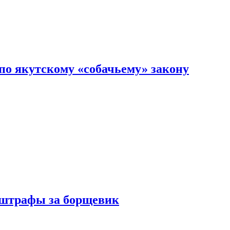
по якутскому «собачьему» закону
 штрафы за борщевик