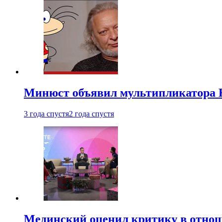
Минюст объявил мультипликатора К
3 года спустя
2 года спустя
Мединский оценил критику в отнош