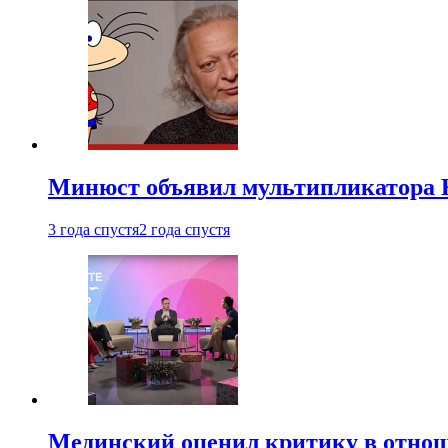
Минюст объявил мультипликатора К
3 года спустя
2 года спустя
Мединский оценил критику в отнош