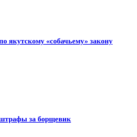
по якутскому «собачьему» закону
 штрафы за борщевик