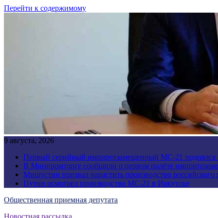
Перейти к содержимому
9 августа, 2026
Первый серийный импортозамещенный МС-21 поднялся 
В Минпромторге сообщили о первом полёте импортозам
Мишустин призвал нарастить производство российского
Путин осмотрел производство МС-21 в Иркутске
Общественная приемная депутата
Новостная рассылка