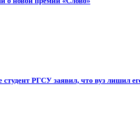
ли о новой премии «Слово»
 студент РГСУ заявил, что вуз лишил ег