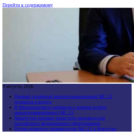
Перейти к содержимому
9 августа, 2026
Первый серийный импортозамещенный МС-21
поднялся в воздух
В Минпромторге сообщили о первом полёте
импортозамещённого МС-21
Мишустин призвал нарастить производство
российского медицинского оборудования
Путин осмотрел производство МС-21 в Иркутске