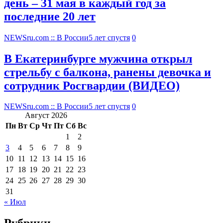
день – 31 мая в каждый год за
последние 20 лет
NEWSru.com :: В России
5 лет спустя
0
В Екатеринбурге мужчина открыл
стрельбу с балкона, ранены девочка и
сотрудник Росгвардии (ВИДЕО)
NEWSru.com :: В России
5 лет спустя
0
Август 2026
Пн
Вт
Ср
Чт
Пт
Сб
Вс
1
2
3
4
5
6
7
8
9
10
11
12
13
14
15
16
17
18
19
20
21
22
23
24
25
26
27
28
29
30
31
« Июл