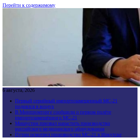
Перейти к содержимому
6 августа, 2026
Первый серийный импортозамещенный МС-21
поднялся в воздух
В Минпромторге сообщили о первом полёте
импортозамещённого МС-21
Мишустин призвал нарастить производство
российского медицинского оборудования
Путин осмотрел производство МС-21 в Иркутске