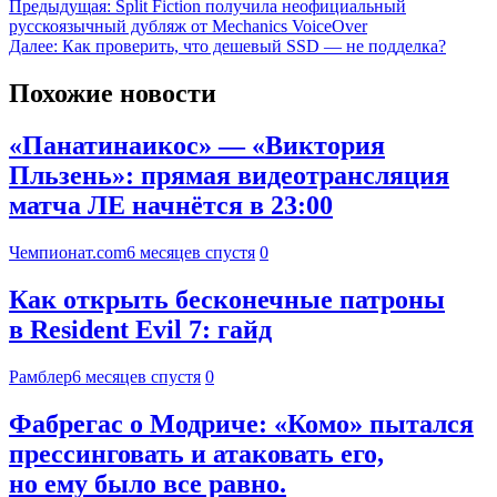
Предыдущая:
Split Fiction получила неофициальный
русскоязычный дубляж от Mechanics VoiceOver
Далее:
Как проверить, что дешевый SSD — не подделка?
Похожие новости
«Панатинаикос» — «Виктория
Пльзень»: прямая видеотрансляция
матча ЛЕ начнётся в 23:00
Чемпионат.com
6 месяцев спустя
0
Как открыть бесконечные патроны
в Resident Evil 7: гайд
Рамблер
6 месяцев спустя
0
Фабрегас о Модриче: «Комо» пытался
прессинговать и атаковать его,
но ему было все равно.