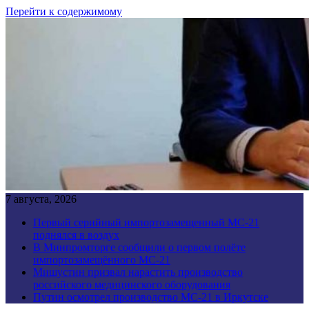
Перейти к содержимому
7 августа, 2026
Первый серийный импортозамещенный МС-21
поднялся в воздух
В Минпромторге сообщили о первом полёте
импортозамещённого МС-21
Мишустин призвал нарастить производство
российского медицинского оборудования
Путин осмотрел производство МС-21 в Иркутске