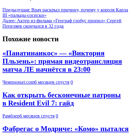
Предыдущая:
Врач раскрыл причину, почему у короля Карла
III «пальцы-сосиски»
Далее:
Актер из фильма «Географ глобус пропил» Сергей
Пепеляев скончался в 32 года
Похожие новости
«Панатинаикос» — «Виктория
Пльзень»: прямая видеотрансляция
матча ЛЕ начнётся в 23:00
Чемпионат.com
6 месяцев спустя
0
Как открыть бесконечные патроны
в Resident Evil 7: гайд
Рамблер
6 месяцев спустя
0
Фабрегас о Модриче: «Комо» пытался