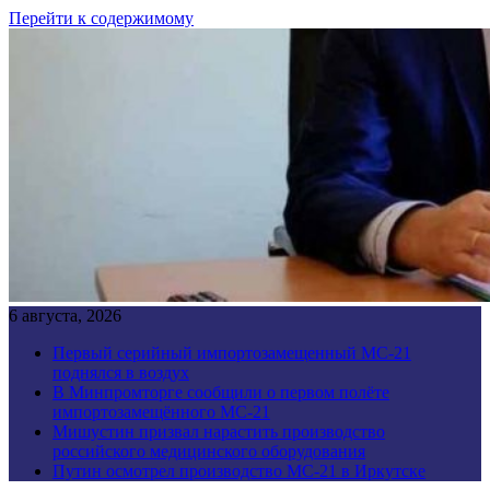
Перейти к содержимому
6 августа, 2026
Первый серийный импортозамещенный МС-21
поднялся в воздух
В Минпромторге сообщили о первом полёте
импортозамещённого МС-21
Мишустин призвал нарастить производство
российского медицинского оборудования
Путин осмотрел производство МС-21 в Иркутске