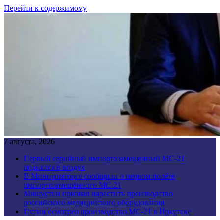
Перейти к содержимому
7 августа, 2026
Первый серийный импортозамещенный МС-21
поднялся в воздух
В Минпромторге сообщили о первом полёте
импортозамещённого МС-21
Мишустин призвал нарастить производство
российского медицинского оборудования
Путин осмотрел производство МС-21 в Иркутске