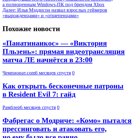
а полноценным Windows‑ПК под брендом Xbox
Далее:
Илья Мэддисон назвал взрослых геймеров
«вырожденцами» и «отщепенцами»
Похожие новости
«Панатинаикос» — «Виктория
Пльзень»: прямая видеотрансляция
матча ЛЕ начнётся в 23:00
Чемпионат.com
6 месяцев спустя
0
Как открыть бесконечные патроны
в Resident Evil 7: гайд
Рамблер
6 месяцев спустя
0
Фабрегас о Модриче: «Комо» пытался
прессинговать и атаковать его,
но ему было все равно.