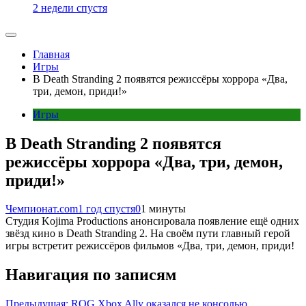
2 недели спустя
Главная
Игры
В Death Stranding 2 появятся режиссёры хоррора «Два,
три, демон, приди!»
Игры
В Death Stranding 2 появятся
режиссёры хоррора «Два, три, демон,
приди!»
Чемпионат.com
1 год спустя
0
1 минуты
Студия Kojima Productions анонсировала появление ещё одних
звёзд кино в Death Stranding 2. На своём пути главный герой
игры встретит режиссёров фильмов «Два, три, демон, приди!
Навигация по записям
Предыдущая:
ROG Xbox Ally оказался не консолью,