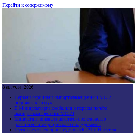
Перейти к содержимому
8 августа, 2026
Первый серийный импортозамещенный МС-21
поднялся в воздух
В Минпромторге сообщили о первом полёте
импортозамещённого МС-21
Мишустин призвал нарастить производство
российского медицинского оборудования
Путин осмотрел производство МС-21 в Иркутске