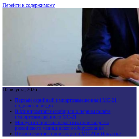
Перейти к содержимому
10 августа, 2026
Первый серийный импортозамещенный МС-21
поднялся в воздух
В Минпромторге сообщили о первом полёте
импортозамещённого МС-21
Мишустин призвал нарастить производство
российского медицинского оборудования
Путин осмотрел производство МС-21 в Иркутске