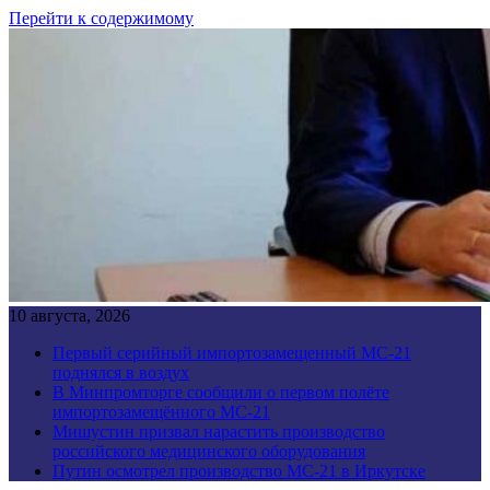
Перейти к содержимому
10 августа, 2026
Первый серийный импортозамещенный МС-21
поднялся в воздух
В Минпромторге сообщили о первом полёте
импортозамещённого МС-21
Мишустин призвал нарастить производство
российского медицинского оборудования
Путин осмотрел производство МС-21 в Иркутске