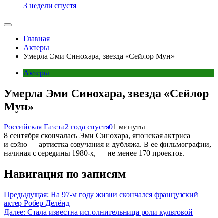
3 недели спустя
Главная
Актеры
Умерла Эми Синохара, звезда «Сейлор Мун»
Актеры
Умерла Эми Синохара, звезда «Сейлор
Мун»
Российская Газета
2 года спустя
0
1 минуты
8 сентября скончалась Эми Синохара, японская актриса
и сэйю — артистка озвучания и дубляжа. В ее фильмографии,
начиная с середины 1980-х, — не менее 170 проектов.
Навигация по записям
Предыдущая:
На 97-м году жизни скончался французский
актер Робер Делёнд
Далее:
Стала известна исполнительница роли культовой