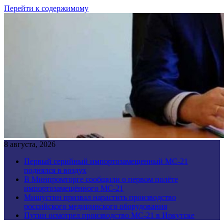
Перейти к содержимому
8 августа, 2026
Первый серийный импортозамещенный МС-21
поднялся в воздух
В Минпромторге сообщили о первом полёте
импортозамещённого МС-21
Мишустин призвал нарастить производство
российского медицинского оборудования
Путин осмотрел производство МС-21 в Иркутске