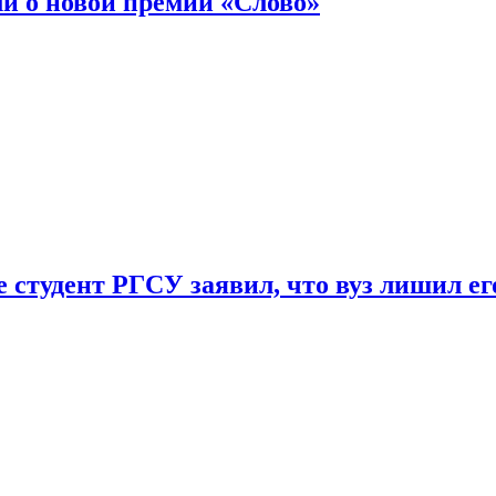
ли о новой премии «Слово»
 студент РГСУ заявил, что вуз лишил ег