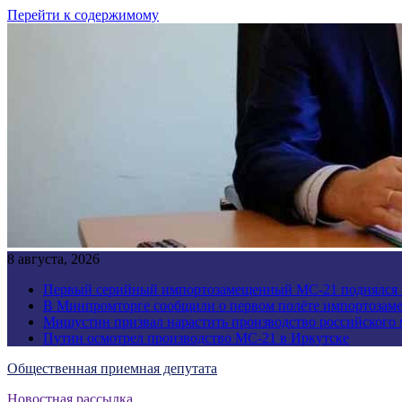
Перейти к содержимому
8 августа, 2026
Первый серийный импортозамещенный МС-21 поднялся 
В Минпромторге сообщили о первом полёте импортозам
Мишустин призвал нарастить производство российского
Путин осмотрел производство МС-21 в Иркутске
Общественная приемная депутата
Новостная рассылка