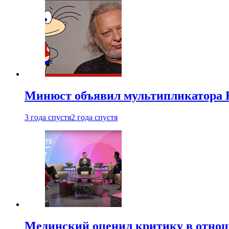
Минюст объявил мультипликатора К
3 года спустя
2 года спустя
Мединский оценил критику в отнош