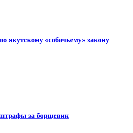
по якутскому «собачьему» закону
 штрафы за борщевик