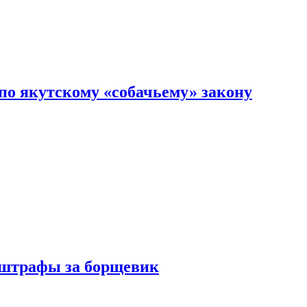
по якутскому «собачьему» закону
 штрафы за борщевик