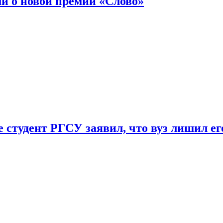
ли о новой премии «Слово»
 студент РГСУ заявил, что вуз лишил ег