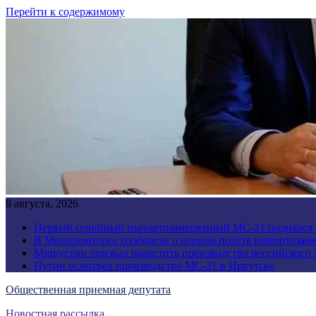
Перейти к содержимому
8 августа, 2026
Первый серийный импортозамещенный МС-21 поднялся 
В Минпромторге сообщили о первом полёте импортозам
Мишустин призвал нарастить производство российского
Путин осмотрел производство МС-21 в Иркутске
Общественная приемная депутата
Новостная рассылка