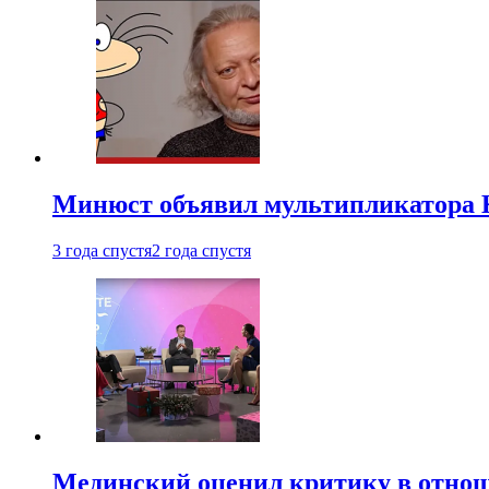
Минюст объявил мультипликатора К
3 года спустя
2 года спустя
Мединский оценил критику в отнош