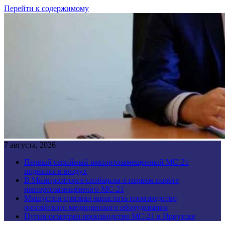
Перейти к содержимому
7 августа, 2026
Первый серийный импортозамещенный МС-21
поднялся в воздух
В Минпромторге сообщили о первом полёте
импортозамещённого МС-21
Мишустин призвал нарастить производство
российского медицинского оборудования
Путин осмотрел производство МС-21 в Иркутске