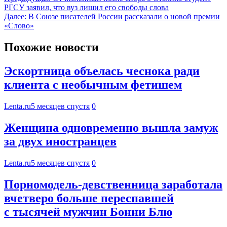
РГСУ заявил, что вуз лишил его свободы слова
Далее:
В Союзе писателей России рассказали о новой премии
«Слово»
Похожие новости
Эскортница объелась чеснока ради
клиента с необычным фетишем
Lenta.ru
5 месяцев спустя
0
Женщина одновременно вышла замуж
за двух иностранцев
Lenta.ru
5 месяцев спустя
0
Порномодель-девственница заработала
вчетверо больше переспавшей
с тысячей мужчин Бонни Блю