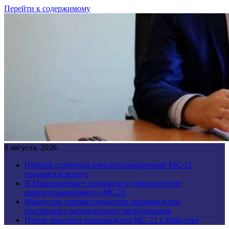
Перейти к содержимому
9 августа, 2026
Первый серийный импортозамещенный МС-21
поднялся в воздух
В Минпромторге сообщили о первом полёте
импортозамещённого МС-21
Мишустин призвал нарастить производство
российского медицинского оборудования
Путин осмотрел производство МС-21 в Иркутске