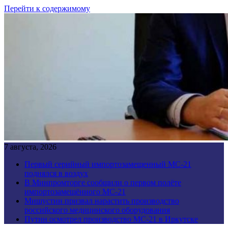
Перейти к содержимому
7 августа, 2026
Первый серийный импортозамещенный МС-21
поднялся в воздух
В Минпромторге сообщили о первом полёте
импортозамещённого МС-21
Мишустин призвал нарастить производство
российского медицинского оборудования
Путин осмотрел производство МС-21 в Иркутске