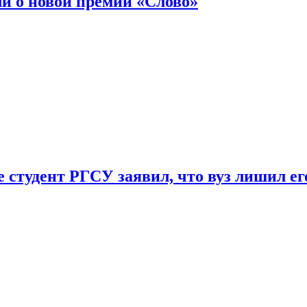
ли о новой премии «Слово»
 студент РГСУ заявил, что вуз лишил ег