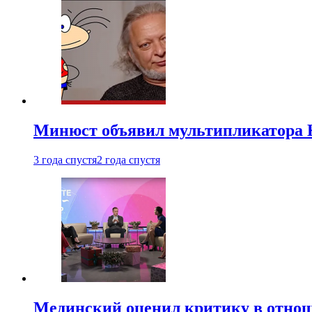
Минюст объявил мультипликатора К
3 года спустя
2 года спустя
Мединский оценил критику в отнош