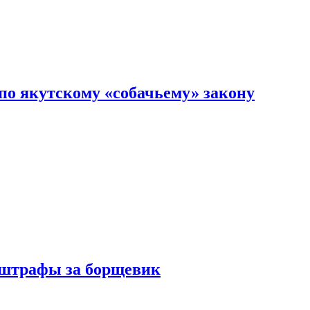
по якутскому «собачьему» закону
 штрафы за борщевик