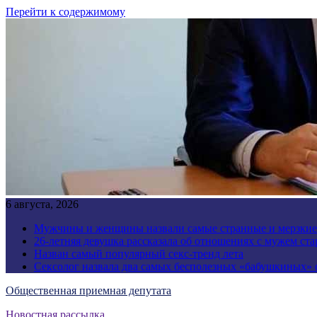
Перейти к содержимому
6 августа, 2026
Мужчины и женщины назвали самые странные и мерзки
26-летняя девушка рассказала об отношениях с мужем стар
Назван самый популярный секс-тренд лета
Сексолог назвала два самых бесполезных «бабушкиных»
Общественная приемная депутата
Новостная рассылка