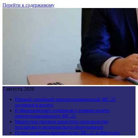
Перейти к содержимому
7 августа, 2026
Первый серийный импортозамещенный МС-21
поднялся в воздух
В Минпромторге сообщили о первом полёте
импортозамещённого МС-21
Мишустин призвал нарастить производство
российского медицинского оборудования
Путин осмотрел производство МС-21 в Иркутске