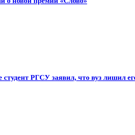
ли о новой премии «Слово»
 студент РГСУ заявил, что вуз лишил ег