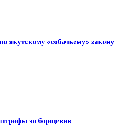
по якутскому «собачьему» закону
 штрафы за борщевик