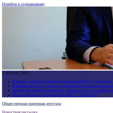
Перейти к содержимому
6 августа, 2026
Первый серийный импортозамещенный МС-21 поднялся 
В Минпромторге сообщили о первом полёте импортозам
Мишустин призвал нарастить производство российского
Путин осмотрел производство МС-21 в Иркутске
Общественная приемная депутата
Новостная рассылка