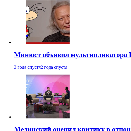
Минюст объявил мультипликатора К
3 года спустя
2 года спустя
Мединский оценил критику в отнош