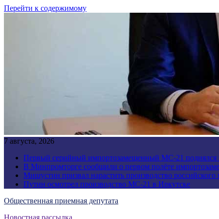
Перейти к содержимому
7 августа, 2026
Первый серийный импортозамещенный МС-21 поднялся 
В Минпромторге сообщили о первом полёте импортозам
Мишустин призвал нарастить производство российского
Путин осмотрел производство МС-21 в Иркутске
Общественная приемная депутата
Новостная рассылка