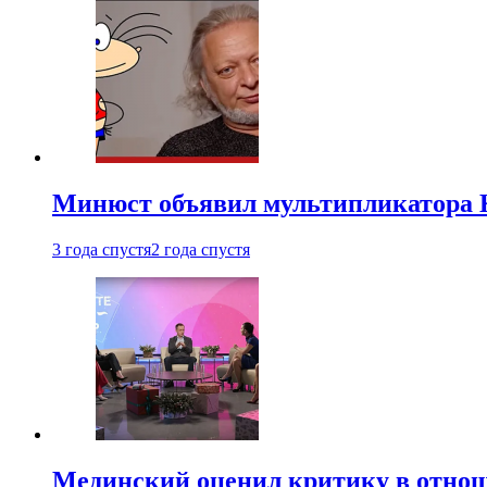
Минюст объявил мультипликатора К
3 года спустя
2 года спустя
Мединский оценил критику в отнош