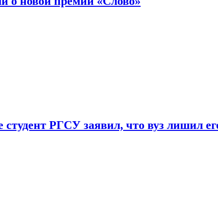
ли о новой премии «Слово»
 студент РГСУ заявил, что вуз лишил ег