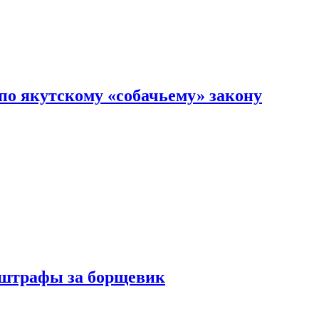
по якутскому «собачьему» закону
 штрафы за борщевик