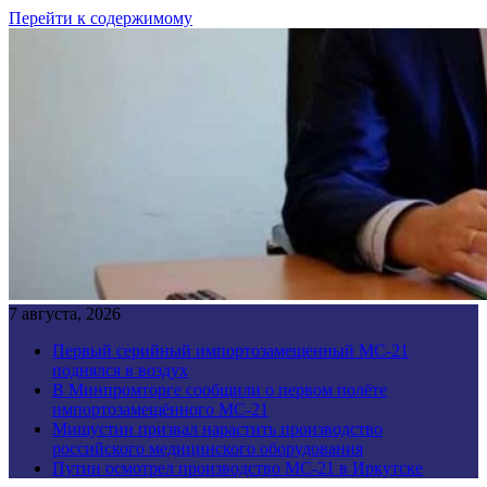
Перейти к содержимому
7 августа, 2026
Первый серийный импортозамещенный МС-21
поднялся в воздух
В Минпромторге сообщили о первом полёте
импортозамещённого МС-21
Мишустин призвал нарастить производство
российского медицинского оборудования
Путин осмотрел производство МС-21 в Иркутске