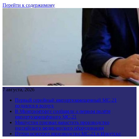
Перейти к содержимому
7 августа, 2026
Первый серийный импортозамещенный МС-21
поднялся в воздух
В Минпромторге сообщили о первом полёте
импортозамещённого МС-21
Мишустин призвал нарастить производство
российского медицинского оборудования
Путин осмотрел производство МС-21 в Иркутске