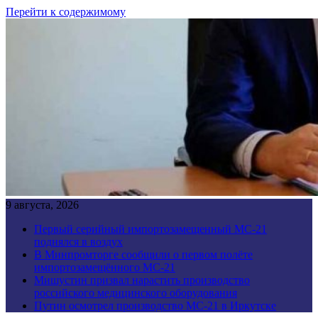
Перейти к содержимому
9 августа, 2026
Первый серийный импортозамещенный МС-21
поднялся в воздух
В Минпромторге сообщили о первом полёте
импортозамещённого МС-21
Мишустин призвал нарастить производство
российского медицинского оборудования
Путин осмотрел производство МС-21 в Иркутске