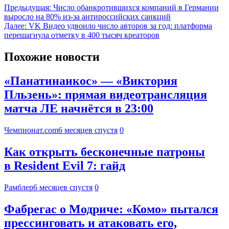
Предыдущая:
Число обанкротившихся компаний в Германии
выросло на 80% из-за антироссийских санкций
Далее:
VK Видео удвоило число авторов за год: платформа
перешагнула отметку в 400 тысяч креаторов
Похожие новости
«Панатинаикос» — «Виктория
Пльзень»: прямая видеотрансляция
матча ЛЕ начнётся в 23:00
Чемпионат.com
6 месяцев спустя
0
Как открыть бесконечные патроны
в Resident Evil 7: гайд
Рамблер
6 месяцев спустя
0
Фабрегас о Модриче: «Комо» пытался
прессинговать и атаковать его,