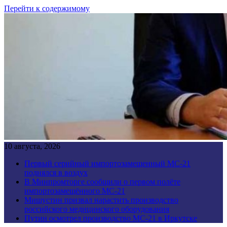
Перейти к содержимому
10 августа, 2026
Первый серийный импортозамещенный МС-21
поднялся в воздух
В Минпромторге сообщили о первом полёте
импортозамещённого МС-21
Мишустин призвал нарастить производство
российского медицинского оборудования
Путин осмотрел производство МС-21 в Иркутске