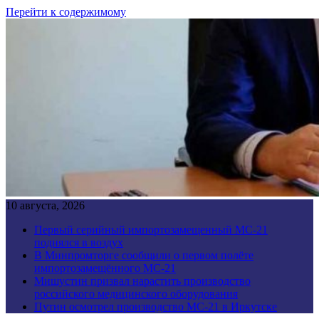
Перейти к содержимому
10 августа, 2026
Первый серийный импортозамещенный МС-21
поднялся в воздух
В Минпромторге сообщили о первом полёте
импортозамещённого МС-21
Мишустин призвал нарастить производство
российского медицинского оборудования
Путин осмотрел производство МС-21 в Иркутске