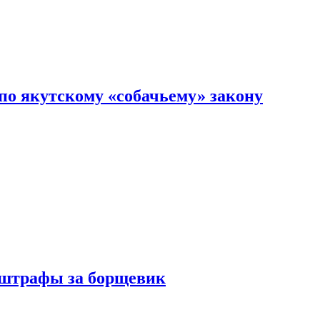
по якутскому «собачьему» закону
 штрафы за борщевик