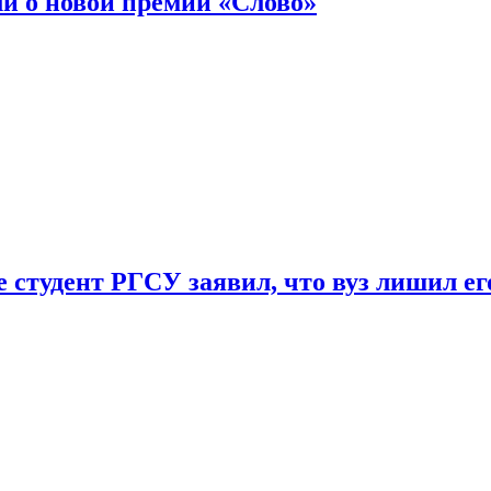
ли о новой премии «Слово»
 студент РГСУ заявил, что вуз лишил ег