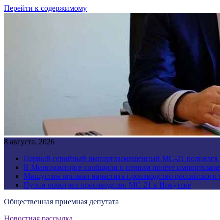
Перейти к содержимому
8 августа, 2026
Первый серийный импортозамещенный МС-21 поднялся 
В Минпромторге сообщили о первом полёте импортозам
Мишустин призвал нарастить производство российского
Путин осмотрел производство МС-21 в Иркутске
Общественная приемная депутата
Новостная рассылка