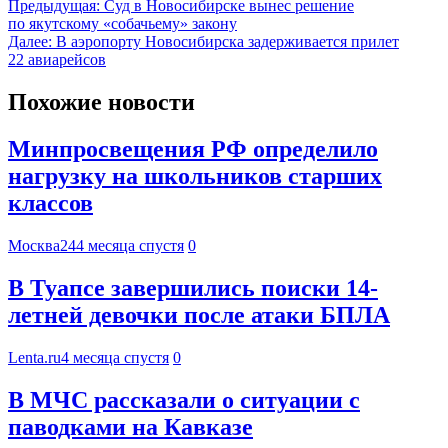
Предыдущая:
Суд в Новосибирске вынес решение
по якутскому «собачьему» закону
Далее:
В аэропорту Новосибирска задерживается прилет
22 авиарейсов
Похожие новости
Минпросвещения РФ определило
нагрузку на школьников старших
классов
Москва24
4 месяца спустя
0
В Туапсе завершились поиски 14-
летней девочки после атаки БПЛА
Lenta.ru
4 месяца спустя
0
В МЧС рассказали о ситуации с
паводками на Кавказе