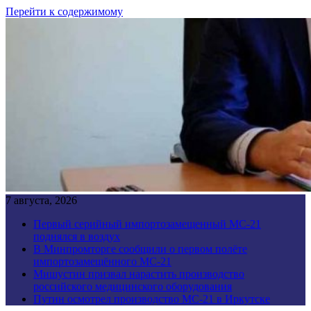
Перейти к содержимому
7 августа, 2026
Первый серийный импортозамещенный МС-21
поднялся в воздух
В Минпромторге сообщили о первом полёте
импортозамещённого МС-21
Мишустин призвал нарастить производство
российского медицинского оборудования
Путин осмотрел производство МС-21 в Иркутске