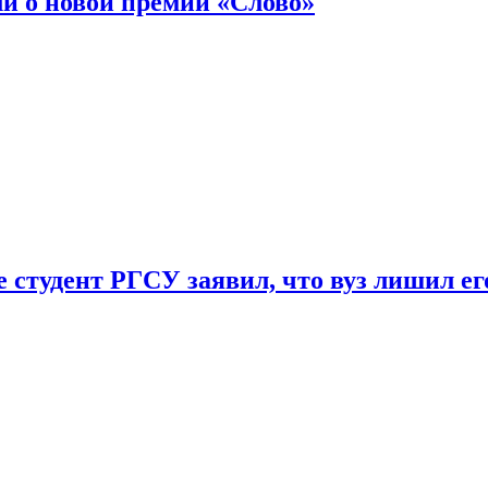
ли о новой премии «Слово»
 студент РГСУ заявил, что вуз лишил ег