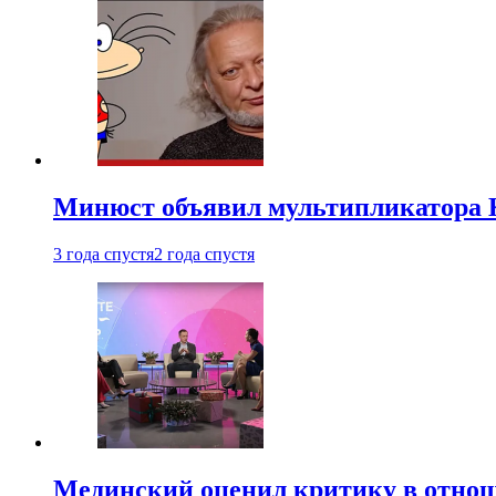
Минюст объявил мультипликатора К
3 года спустя
2 года спустя
Мединский оценил критику в отнош