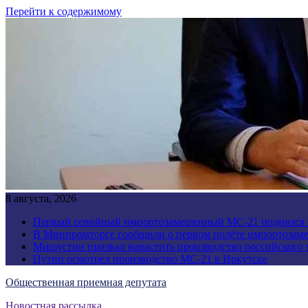
Перейти к содержимому
8 августа, 2026
Первый серийный импортозамещенный МС-21 поднялся 
В Минпромторге сообщили о первом полёте импортозам
Мишустин призвал нарастить производство российского
Путин осмотрел производство МС-21 в Иркутске
Общественная приемная депутата
Новостная рассылка