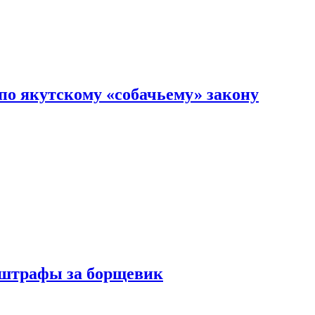
по якутскому «собачьему» закону
 штрафы за борщевик