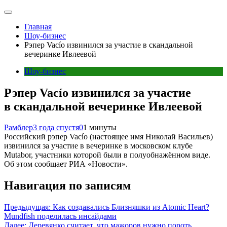
Главная
Шоу-бизнес
Рэпер Vacío извинился за участие в скандальной
вечеринке Ивлеевой
Шоу-бизнес
Рэпер Vacío извинился за участие
в скандальной вечеринке Ивлеевой
Рамблер
3 года спустя
0
1 минуты
Российский рэпер Vacío (настоящее имя Николай Васильев)
извинился за участие в вечеринке в московском клубе
Mutabor, участники которой были в полуобнажённом виде.
Об этом сообщает РИА «Новости».
Навигация по записям
Предыдущая:
Как создавались Близняшки из Atomic Heart?
Mundfish поделилась инсайдами
Далее:
Деревянко считает, что мажоров нужно пороть