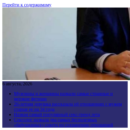
Перейти к содержимому
6 августа, 2026
Мужчины и женщины назвали самые странные и
мерзкие фетиши
26-летняя девушка рассказала об отношениях с мужем
старше ее на 34 года
Назван самый популярный секс-тренд лета
Сексолог назвала два самых бесполезных
«бабушкиных» совета по сохранению отношений