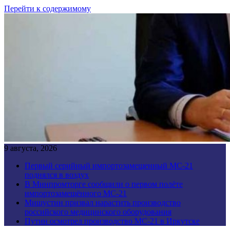
Перейти к содержимому
9 августа, 2026
Первый серийный импортозамещенный МС-21
поднялся в воздух
В Минпромторге сообщили о первом полёте
импортозамещённого МС-21
Мишустин призвал нарастить производство
российского медицинского оборудования
Путин осмотрел производство МС-21 в Иркутске