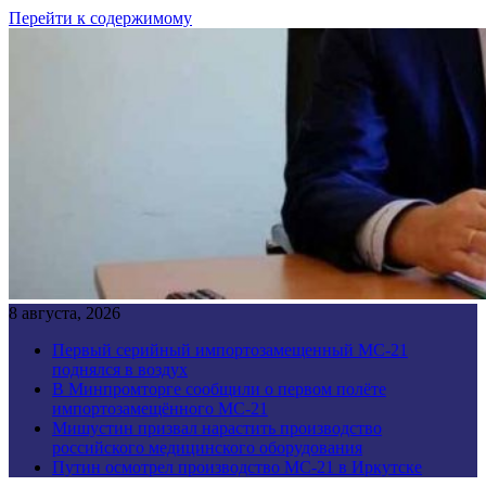
Перейти к содержимому
8 августа, 2026
Первый серийный импортозамещенный МС-21
поднялся в воздух
В Минпромторге сообщили о первом полёте
импортозамещённого МС-21
Мишустин призвал нарастить производство
российского медицинского оборудования
Путин осмотрел производство МС-21 в Иркутске