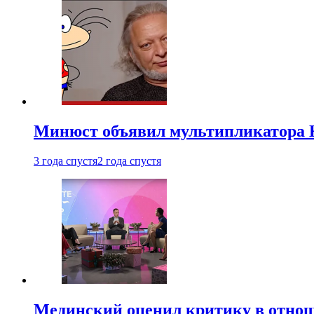
Минюст объявил мультипликатора К
3 года спустя
2 года спустя
Мединский оценил критику в отнош