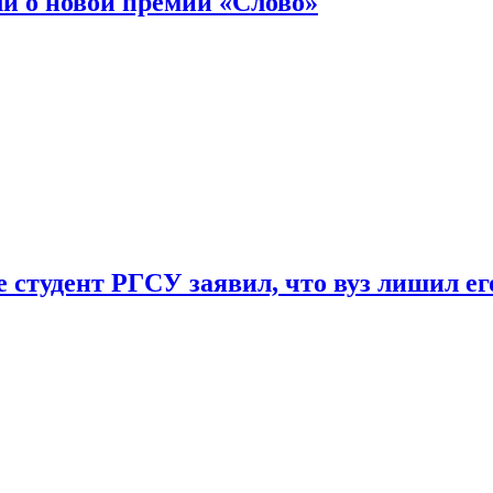
ли о новой премии «Слово»
 студент РГСУ заявил, что вуз лишил ег