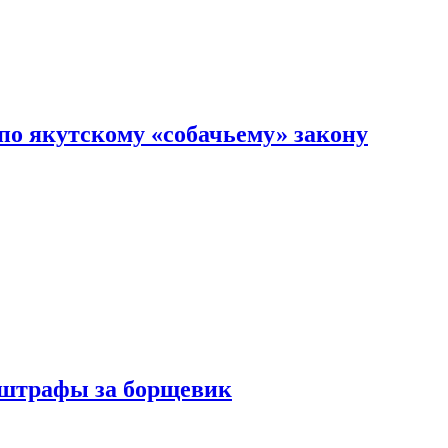
по якутскому «собачьему» закону
 штрафы за борщевик