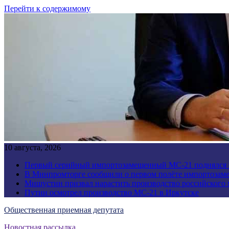
Перейти к содержимому
10 августа, 2026
Первый серийный импортозамещенный МС-21 поднялся 
В Минпромторге сообщили о первом полёте импортозам
Мишустин призвал нарастить производство российского
Путин осмотрел производство МС-21 в Иркутске
Общественная приемная депутата
Новостная рассылка