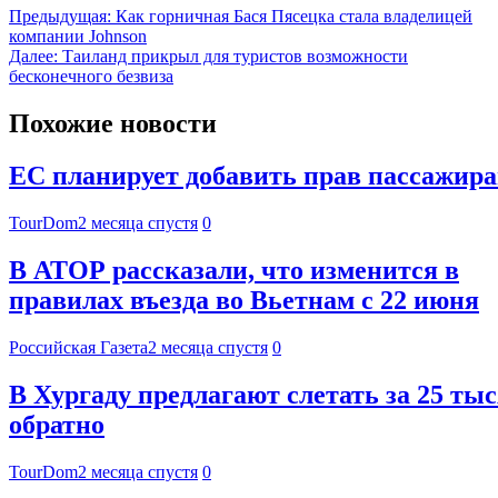
Предыдущая:
Как горничная Бася Пясецка стала владелицей
компании Johnson
Далее:
Таиланд прикрыл для туристов возможности
бесконечного безвиза
Похожие новости
ЕС планирует добавить прав пассажира
TourDom
2 месяца спустя
0
В АТОР рассказали, что изменится в
правилах въезда во Вьетнам с 22 июня
Российская Газета
2 месяца спустя
0
В Хургаду предлагают слетать за 25 тыс
обратно
TourDom
2 месяца спустя
0