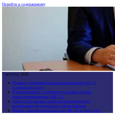
Перейти к содержимому
7 августа, 2026
Первый серийный импортозамещенный МС-21
поднялся в воздух
В Минпромторге сообщили о первом полёте
импортозамещённого МС-21
Мишустин призвал нарастить производство
российского медицинского оборудования
Путин осмотрел производство МС-21 в Иркутске