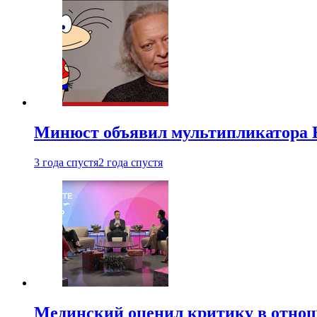
Минюст объявил мультипликатора К
3 года спустя
2 года спустя
Мединский оценил критику в отнош