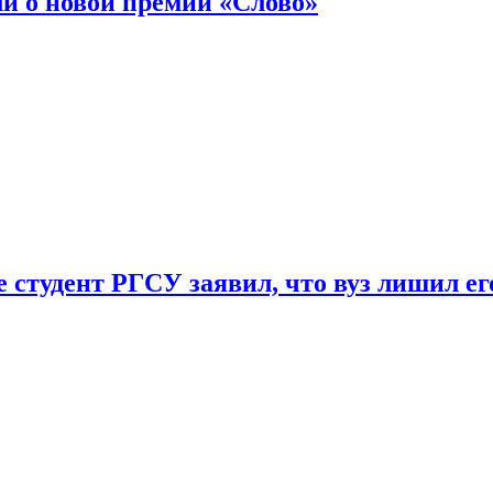
ли о новой премии «Слово»
 студент РГСУ заявил, что вуз лишил ег