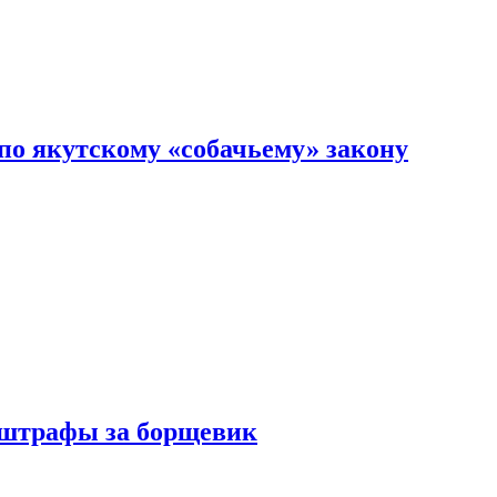
по якутскому «собачьему» закону
 штрафы за борщевик