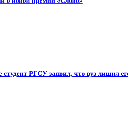
ли о новой премии «Слово»
 студент РГСУ заявил, что вуз лишил ег