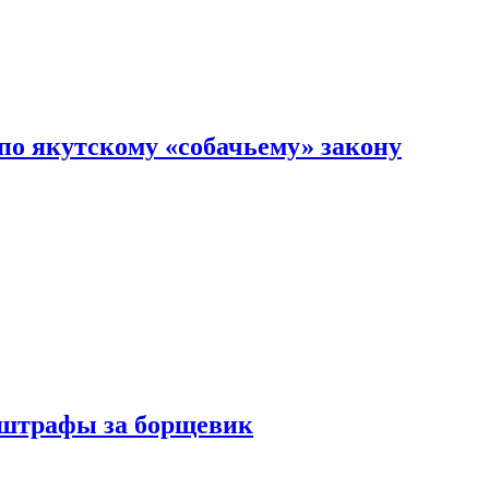
по якутскому «собачьему» закону
 штрафы за борщевик