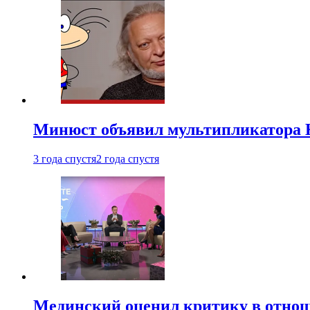
Минюст объявил мультипликатора К
3 года спустя
2 года спустя
Мединский оценил критику в отнош