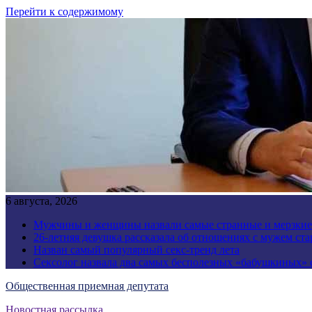
Перейти к содержимому
6 августа, 2026
Мужчины и женщины назвали самые странные и мерзки
26-летняя девушка рассказала об отношениях с мужем стар
Назван самый популярный секс-тренд лета
Сексолог назвала два самых бесполезных «бабушкиных»
Общественная приемная депутата
Новостная рассылка