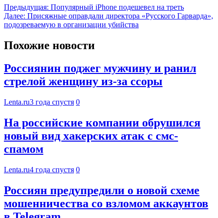
Предыдущая:
Популярный iPhone подешевел на треть
Далее:
Присяжные оправдали директора «Русского Гарварда»,
подозреваемую в организации убийства
Похожие новости
Россиянин поджег мужчину и ранил
стрелой женщину из-за ссоры
Lenta.ru
3 года спустя
0
На российские компании обрушился
новый вид хакерских атак с смс-
спамом
Lenta.ru
4 года спустя
0
Россиян предупредили о новой схеме
мошенничества со взломом аккаунтов
в Telegram