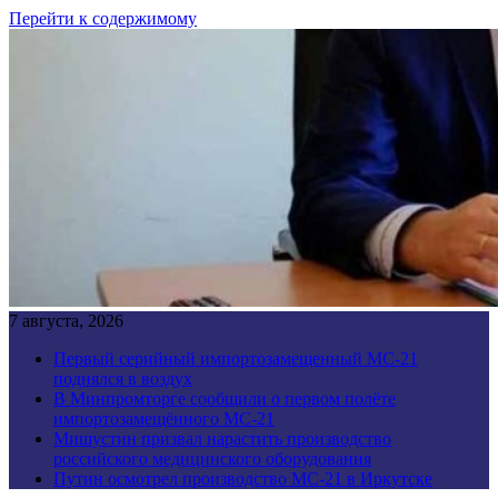
Перейти к содержимому
7 августа, 2026
Первый серийный импортозамещенный МС-21
поднялся в воздух
В Минпромторге сообщили о первом полёте
импортозамещённого МС-21
Мишустин призвал нарастить производство
российского медицинского оборудования
Путин осмотрел производство МС-21 в Иркутске