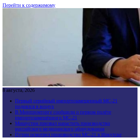
Перейти к содержимому
8 августа, 2026
Первый серийный импортозамещенный МС-21
поднялся в воздух
В Минпромторге сообщили о первом полёте
импортозамещённого МС-21
Мишустин призвал нарастить производство
российского медицинского оборудования
Путин осмотрел производство МС-21 в Иркутске