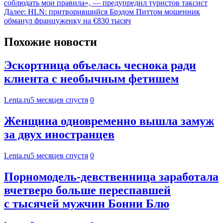
соблюдать мои правила», — предупредил туристов таксист
Далее:
HLN: притворившийся Брэдом Питтом мошенник
обманул француженку на €830 тысяч
Похожие новости
Эскортница объелась чеснока ради
клиента с необычным фетишем
Lenta.ru
5 месяцев спустя
0
Женщина одновременно вышла замуж
за двух иностранцев
Lenta.ru
5 месяцев спустя
0
Порномодель-девственница заработала
вчетверо больше переспавшей
с тысячей мужчин Бонни Блю