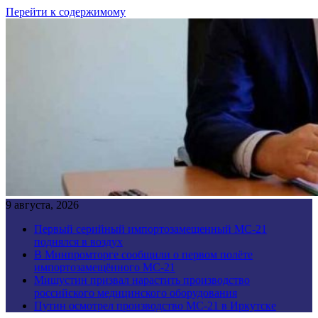
Перейти к содержимому
9 августа, 2026
Первый серийный импортозамещенный МС-21
поднялся в воздух
В Минпромторге сообщили о первом полёте
импортозамещённого МС-21
Мишустин призвал нарастить производство
российского медицинского оборудования
Путин осмотрел производство МС-21 в Иркутске