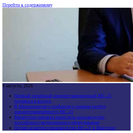
Перейти к содержимому
9 августа, 2026
Первый серийный импортозамещенный МС-21
поднялся в воздух
В Минпромторге сообщили о первом полёте
импортозамещённого МС-21
Мишустин призвал нарастить производство
российского медицинского оборудования
Путин осмотрел производство МС-21 в Иркутске