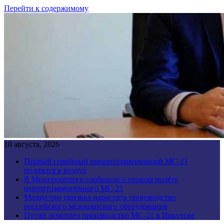
Перейти к содержимому
10 августа, 2026
Первый серийный импортозамещенный МС-21
поднялся в воздух
В Минпромторге сообщили о первом полёте
импортозамещённого МС-21
Мишустин призвал нарастить производство
российского медицинского оборудования
Путин осмотрел производство МС-21 в Иркутске