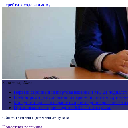
Перейти к содержимому
8 августа, 2026
Первый серийный импортозамещенный МС-21 поднялся 
В Минпромторге сообщили о первом полёте импортозам
Мишустин призвал нарастить производство российского
Путин осмотрел производство МС-21 в Иркутске
Общественная приемная депутата
Новостная рассылка