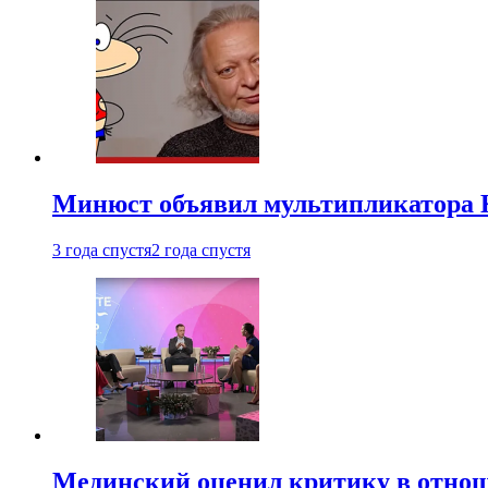
Минюст объявил мультипликатора К
3 года спустя
2 года спустя
Мединский оценил критику в отнош