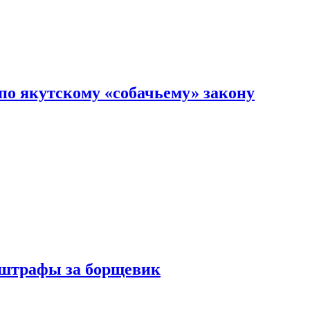
по якутскому «собачьему» закону
 штрафы за борщевик