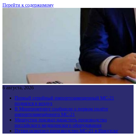
Перейти к содержимому
6 августа, 2026
Первый серийный импортозамещенный МС-21
поднялся в воздух
В Минпромторге сообщили о первом полёте
импортозамещённого МС-21
Мишустин призвал нарастить производство
российского медицинского оборудования
Путин осмотрел производство МС-21 в Иркутске