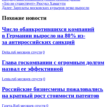
«Зло не существует» Рюсукэ Хамагути
Далее:
Зарплаты московских курьеров резко выросли
Похожие новости
Число обанкротившихся компаний
в Германии выросло на 80% из-
за антироссийских санкций
Deita.ru
6 месяцев спустя
0
Глава госкомпании с огромным долгом
назвал ее эффективной
Lenta.ru
6 месяцев спустя
0
Российские бизнесмены пожаловались
на кратный рост стоимости патентов
Газета.Ru
6 месяцев спустя
0