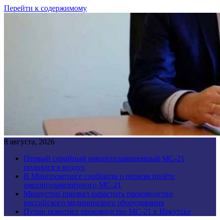
Перейти к содержимому
8 августа, 2026
Первый серийный импортозамещенный МС-21
поднялся в воздух
В Минпромторге сообщили о первом полёте
импортозамещённого МС-21
Мишустин призвал нарастить производство
российского медицинского оборудования
Путин осмотрел производство МС-21 в Иркутске