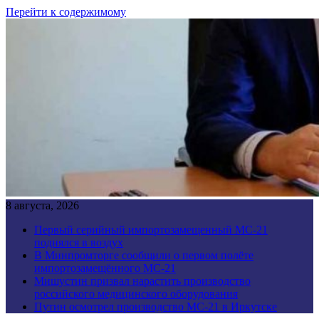
Перейти к содержимому
8 августа, 2026
Первый серийный импортозамещенный МС-21
поднялся в воздух
В Минпромторге сообщили о первом полёте
импортозамещённого МС-21
Мишустин призвал нарастить производство
российского медицинского оборудования
Путин осмотрел производство МС-21 в Иркутске