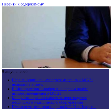
Перейти к содержимому
9 августа, 2026
Первый серийный импортозамещенный МС-21
поднялся в воздух
В Минпромторге сообщили о первом полёте
импортозамещённого МС-21
Мишустин призвал нарастить производство
российского медицинского оборудования
Путин осмотрел производство МС-21 в Иркутске