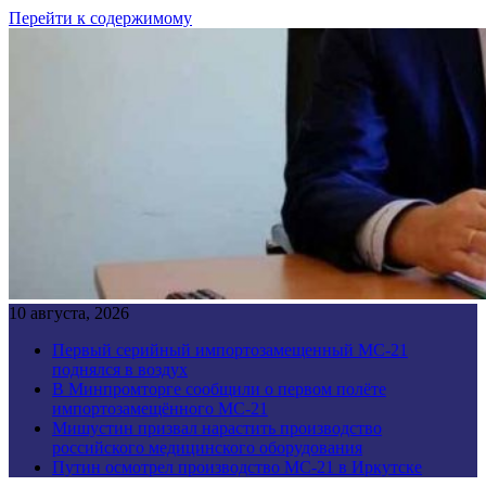
Перейти к содержимому
10 августа, 2026
Первый серийный импортозамещенный МС-21
поднялся в воздух
В Минпромторге сообщили о первом полёте
импортозамещённого МС-21
Мишустин призвал нарастить производство
российского медицинского оборудования
Путин осмотрел производство МС-21 в Иркутске