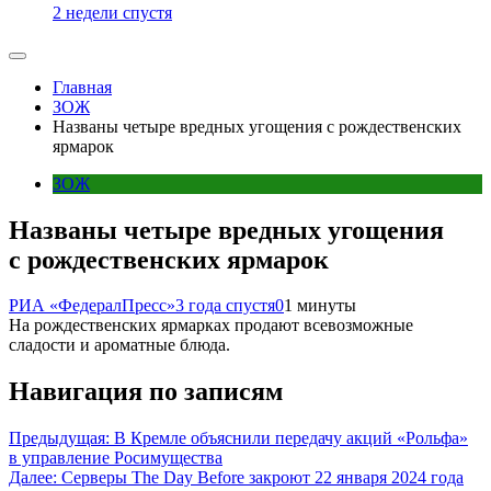
2 недели спустя
Главная
ЗОЖ
Названы четыре вредных угощения с рождественских
ярмарок
ЗОЖ
Названы четыре вредных угощения
с рождественских ярмарок
РИА «ФедералПресс»
3 года спустя
0
1 минуты
На рождественских ярмарках продают всевозможные
сладости и ароматные блюда.
Навигация по записям
Предыдущая:
В Кремле объяснили передачу акций «Рольфа»
в управление Росимущества
Далее:
Серверы The Day Before закроют 22 января 2024 года